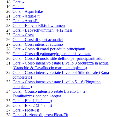
Corsi -
Corsi -
Corsi - Aqua-Bike
Corsi - Aqua-Fit
Corsi - Aqua-Fit
Corsi - Baby- / Elkischwimmen
Corsi - Babyschwimmen (4-12 mesi)
Corsi - Corsi
Corsi - Corsi di sport acquatici
Corsi - Corsi intensivi autunno
Corsi - Corso di crawl per adulti principianti
Corsi - Corso di gattonaggio per adulti avanzato
Corsi - Corso di nuoto stile delfino per principianti adulti
Corsi - Corso intensivo estate Livello 3 Sicurezza in acqua
(Granchio & Cavalluccio marino completato)
Corsi - Corso intensivo estate Livello 4 Stile dorsale (Rana
completato)
Corsi - Corso intensivo estate Livello 5 + 6 (Pinguino
completato)
Corsi - Courso intensivo estate Livello 1 + 2
Familiarizzazione con l'acqua
Corsi - Elki 1 (1-2 anni)
Corsi - Elki 2 (3-4 anni)
Corsi - Float-Fit
Corsi - Lezione di prova Float-Fit