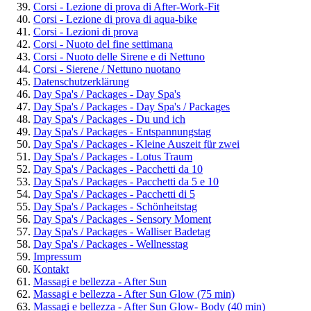
Corsi - Lezione di prova di After-Work-Fit
Corsi - Lezione di prova di aqua-bike
Corsi - Lezioni di prova
Corsi - Nuoto del fine settimana
Corsi - Nuoto delle Sirene e di Nettuno
Corsi - Sierene / Nettuno nuotano
Datenschutzerklärung
Day Spa's / Packages - Day Spa's
Day Spa's / Packages - Day Spa's / Packages
Day Spa's / Packages - Du und ich
Day Spa's / Packages - Entspannungstag
Day Spa's / Packages - Kleine Auszeit für zwei
Day Spa's / Packages - Lotus Traum
Day Spa's / Packages - Pacchetti da 10
Day Spa's / Packages - Pacchetti da 5 e 10
Day Spa's / Packages - Pacchetti di 5
Day Spa's / Packages - Schönheitstag
Day Spa's / Packages - Sensory Moment
Day Spa's / Packages - Walliser Badetag
Day Spa's / Packages - Wellnesstag
Impressum
Kontakt
Massagi e bellezza - After Sun
Massagi e bellezza - After Sun Glow (75 min)
Massagi e bellezza - After Sun Glow- Body (40 min)